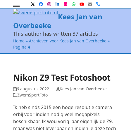
Skip
Twitter
Facebook
Instagram
LinkedIn
Flickr
Whatsapp
YouTube
E-
Phone
mail
to
Open
Close
Kees Jan van
content
mobile
mobile
Overbeeke
menu
menu
This author has written 37 articles
Home
»
Archieven voor Kees Jan van Overbeeke
»
Pagina 4
Nikon Z9 Test Fotoshoot
6 augustus 2022
Kees Jan van Overbeeke
ZwemSportFoto
Ik heb sinds 2015 een hoge resolutie camera
erbij voor indien nodig veel megapixels
beschikbaar. Ik wou vorig jaar eigenlijk de Z9,
maar was niet leverbaar en indien je deze toch