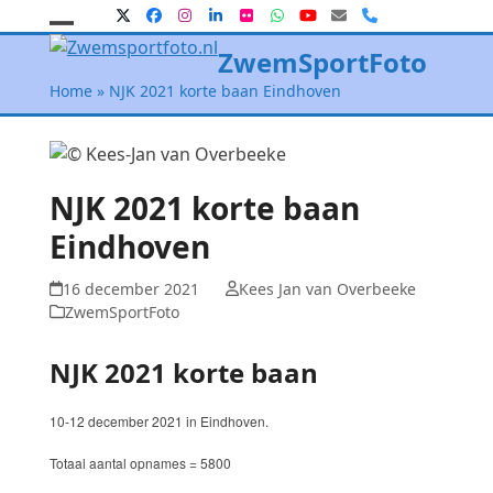
Skip
Twitter
Facebook
Instagram
LinkedIn
Flickr
Whatsapp
YouTube
E-
Phone
mail
to
Open
Close
ZwemSportFoto
content
mobile
mobile
Home
»
NJK 2021 korte baan Eindhoven
menu
menu
NJK 2021 korte baan
Eindhoven
16 december 2021
Kees Jan van Overbeeke
ZwemSportFoto
NJK 2021 korte baan
10-12 december 2021 in Eindhoven.
Totaal aantal opnames = 5800