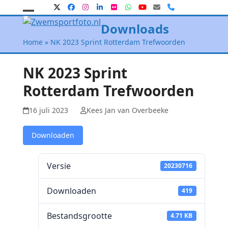
Skip
Twitter
Facebook
Instagram
LinkedIn
Flickr
Whatsapp
YouTube
E-
Phone
mail
to
Open
Close
Downloads
content
mobile
mobile
Home
»
NK 2023 Sprint Rotterdam Trefwoorden
menu
menu
NK 2023 Sprint
Rotterdam Trefwoorden
16 juli 2023
Kees Jan van Overbeeke
Downloaden
Versie
20230716
Downloaden
419
Bestandsgrootte
4.71 KB