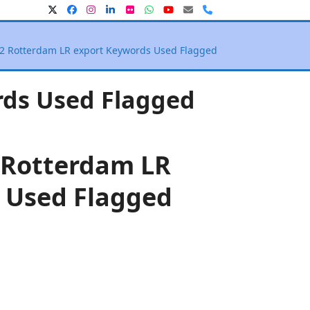
Twitter
Facebook
Instagram
LinkedIn
Flickr
Whatsapp
YouTube
E-
Phone
mail
 Rotterdam LR export Keywords Used Flagged
rds Used Flagged
 Rotterdam LR
 Used Flagged