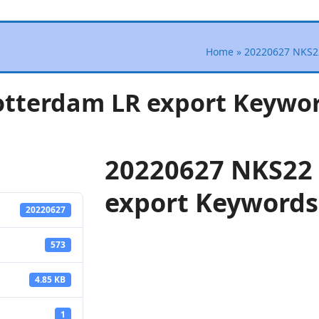
Home
»
20220627 NKS22
otterdam LR export Keywo
20220627 NKS22
export Keywords
20220627
573
4.85 KB
1