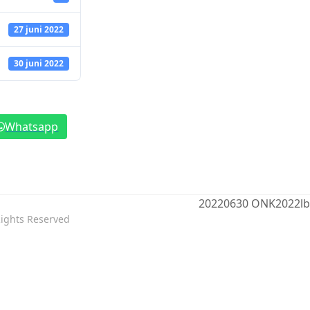
27 juni 2022
30 juni 2022
Whatsapp
20220630 ONK2022lb
next
Rights Reserved
post: