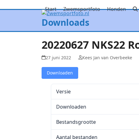
Skip
Start
Zwemsportfoto
Honden
to
content
Downloads
20220627 NKS22 R
27 juni 2022
Kees Jan van Overbeeke
Downloaden
Versie
Downloaden
Bestandsgrootte
Aantal bestanden