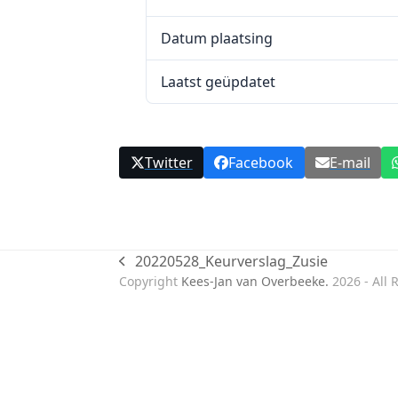
Datum plaatsing
Laatst geüpdatet
Twitter
Facebook
E-mail
20220528_Keurverslag_Zusie
previous
Copyright
Kees-Jan van Overbeeke.
2026 - All 
post: