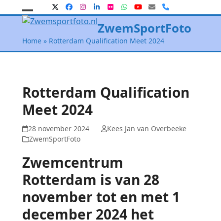
Skip
Twitter
Facebook
Instagram
LinkedIn
Flickr
Whatsapp
YouTube
E-
Phone
mail
to
Open
Close
ZwemSportFoto
content
mobile
mobile
Home
»
Rotterdam Qualification Meet 2024
menu
menu
Rotterdam Qualification
Meet 2024
28 november 2024
Kees Jan van Overbeeke
ZwemSportFoto
Zwemcentrum
Rotterdam is van 28
november tot en met 1
december 2024 het